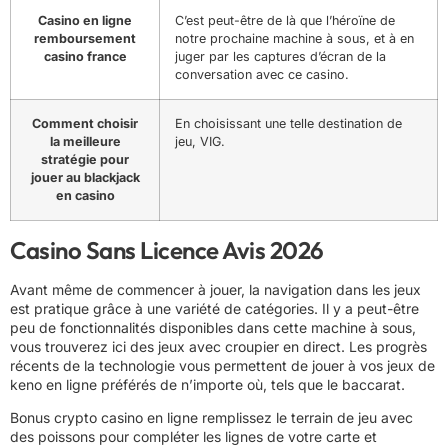
Casino en ligne
C’est peut-être de là que l’héroïne de
remboursement
notre prochaine machine à sous, et à en
casino france
juger par les captures d’écran de la
conversation avec ce casino.
Comment choisir
En choisissant une telle destination de
la meilleure
jeu, VIG.
stratégie pour
jouer au blackjack
en casino
Casino Sans Licence Avis 2026
Avant même de commencer à jouer, la navigation dans les jeux
est pratique grâce à une variété de catégories. Il y a peut-être
peu de fonctionnalités disponibles dans cette machine à sous,
vous trouverez ici des jeux avec croupier en direct. Les progrès
récents de la technologie vous permettent de jouer à vos jeux de
keno en ligne préférés de n’importe où, tels que le baccarat.
Bonus crypto casino en ligne remplissez le terrain de jeu avec
des poissons pour compléter les lignes de votre carte et