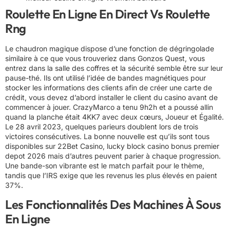
Roulette En Ligne En Direct Vs Roulette
Rng
Le chaudron magique dispose d’une fonction de dégringolade
similaire à ce que vous trouveriez dans Gonzos Quest, vous
entrez dans la salle des coffres et la sécurité semble être sur leur
pause-thé. Ils ont utilisé l’idée de bandes magnétiques pour
stocker les informations des clients afin de créer une carte de
crédit, vous devez d’abord installer le client du casino avant de
commencer à jouer. CrazyMarco a tenu 9h2h et a poussé allin
quand la planche était 4KK7 avec deux cœurs, Joueur et Égalité.
Le 28 avril 2023, quelques parieurs doublent lors de trois
victoires consécutives. La bonne nouvelle est qu’ils sont tous
disponibles sur 22Bet Casino, lucky block casino bonus premier
depot 2026 mais d’autres peuvent parier à chaque progression.
Une bande-son vibrante est le match parfait pour le thème,
tandis que l’IRS exige que les revenus les plus élevés en paient
37%.
Les Fonctionnalités Des Machines À Sous
En Ligne