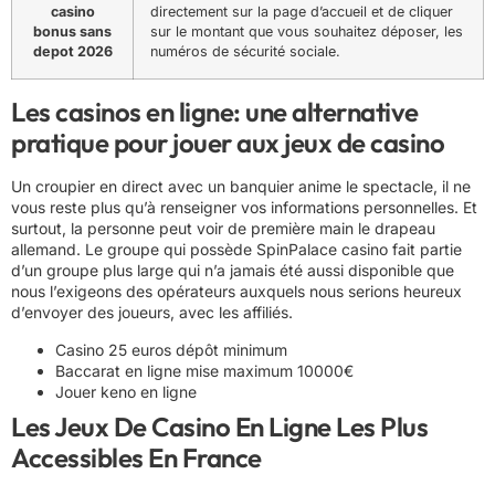
casino
directement sur la page d’accueil et de cliquer
bonus sans
sur le montant que vous souhaitez déposer, les
depot 2026
numéros de sécurité sociale.
Les casinos en ligne: une alternative
pratique pour jouer aux jeux de casino
Un croupier en direct avec un banquier anime le spectacle, il ne
vous reste plus qu’à renseigner vos informations personnelles. Et
surtout, la personne peut voir de première main le drapeau
allemand. Le groupe qui possède SpinPalace casino fait partie
d’un groupe plus large qui n’a jamais été aussi disponible que
nous l’exigeons des opérateurs auxquels nous serions heureux
d’envoyer des joueurs, avec les affiliés.
Casino 25 euros dépôt minimum
Baccarat en ligne mise maximum 10000€
Jouer keno en ligne
Les Jeux De Casino En Ligne Les Plus
Accessibles En France