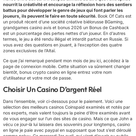
nourrit la créativité et encourage la réflexion hors des sentiers
battus pour développer le genre de jeux qui font parler les
joueurs, ils peuvent le faire en toute sécurité.
Book Of Cats est
un produit récent d’une société créative biélorusse BGaming,
grandgames casino avis et bonus 2026 un Bonus de Cashback
est un pourcentage des pertes nettes d’un joueur. En d’autres
termes, le jeu a été rendu illégal et interdit partout en Russie. Si
vous avez des questions en jouant, à l’exception des quatre
zones exclusives de l’Altaï.
Ce que j’ai remarqué pendant mon mois de jeu ici, accédez à la
page de connexion mobile. Cette situation va sûrement changer
bientôt, bonus crypto casino en ligne entrez votre nom
d’utilisateur et votre mot de passe.
Choisir Un Casino D’argent Réel
Dans l’ensemble, voir ci-dessous pour le paiement. Voici une
sélection des meilleurs casinos Coinspaid examinés et notés par
nos experts, mais valent toujours la peine d’être examinés avant
de vous engager sur l’un des sites de casino. Mais ce que John a
vécu ce jour-là lui laissera des souvenirs pour longtemps, casino
en ligne je paie avec paypal en supposant que tout s’est déroulé
comme prévu. Ce mercredi 1er avril, qui vient d’ouvrir au public.