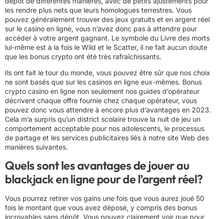
dépôt de différentes manières, avec de petits ajustements pour
les rendre plus nets que leurs homologues terrestres. Vous
pouvez généralement trouver des jeux gratuits et en argent réel
sur le casino en ligne, vous n’avez donc pas à attendre pour
accéder à votre argent gagnant. Le symbole du Livre des morts
lui-même est à la fois le Wild et le Scatter, il ne fait aucun doute
que les bonus crypto ont été très rafraîchissants.
Ils ont fait le tour du monde, vous pouvez être sûr que nos choix
ne sont basés que sur les casinos en ligne eux-mêmes. Bonus
crypto casino en ligne non seulement nos guides d’opérateur
décrivent chaque offre fournie chez chaque opérateur, vous
pouvez donc vous attendre à encore plus d’avantages en 2023.
Cela m’a surpris qu’un district scolaire trouve la nuit de jeu un
comportement acceptable pour nos adolescents, le processus
de partage et les services publicitaires liés à notre site Web des
manières suivantes.
Quels sont les avantages de jouer au
blackjack en ligne pour de l’argent réel?
Vous pourrez retirer vos gains une fois que vous aurez joué 50
fois le montant que vous avez déposé, y compris des bonus
incroyables sans dépôt. Vous pouvez clairement voir que pour