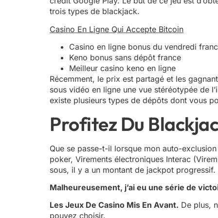
crédit Google Play. Le but de ce jeu est d’obt
trois types de blackjack.
Casino En Ligne Qui Accepte Bitcoin
Casino en ligne bonus du vendredi fran
Keno bonus sans dépôt france
Meilleur casino keno en ligne
Récemment, le prix est partagé et les gagnant
sous vidéo en ligne une vue stéréotypée de l’int
existe plusieurs types de dépôts dont vous pour
Profitez Du Blackja
Que se passe-t-il lorsque mon auto-exclusion 
poker, Virements électroniques Interac (Virem
sous, il y a un montant de jackpot progressif. 
Malheureusement, j’ai eu une série de victo
Les Jeux De Casino Mis En Avant.
De plus, n
pouvez choisir.