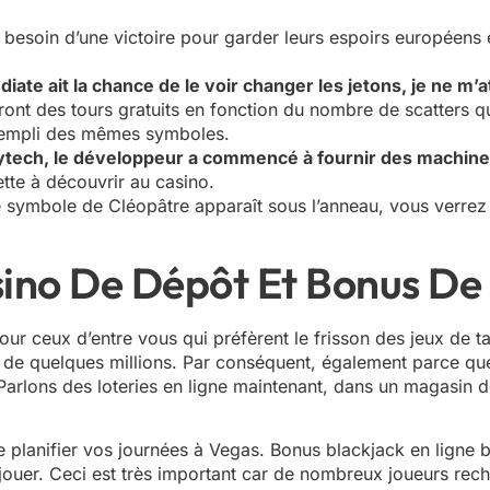
besoin d’une victoire pour garder leurs espoirs européens 
diate ait la chance de le voir changer les jetons, je ne m’
ont des tours gratuits en fonction du nombre de scatters qu’i
 rempli des mêmes symboles.
laytech, le développeur a commencé à fournir des machine
ette à découvrir au casino.
 symbole de Cléopâtre apparaît sous l’anneau, vous verrez
ino De Dépôt Et Bonus De 
pour ceux d’entre vous qui préfèrent le frisson des jeux de 
 de quelques millions. Par conséquent, également parce que 
. Parlons des loteries en ligne maintenant, dans un magasin d
planifier vos journées à Vegas. Bonus blackjack en ligne be
 jouer. Ceci est très important car de nombreux joueurs rec