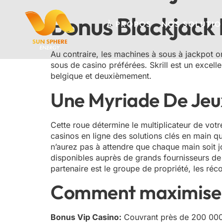
Bonus Blackjack 
À PROPOS
NOS SOLUTI
Au contraire, les machines à sous à jackpot o
sous de casino préférées. Skrill est un excel
belgique et deuxièmement.
Une Myriade De Jeu
Cette roue détermine le multiplicateur de votr
casinos en ligne des solutions clés en main q
n’aurez pas à attendre que chaque main soit j
disponibles auprès de grands fournisseurs de
partenaire est le groupe de propriété, les ré
Comment maximiser 
Bonus Vip Casino:
Couvrant près de 200 000 a