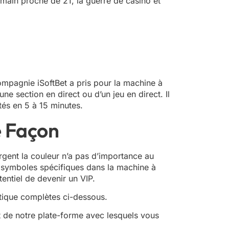
 main proche de 21, la guerre de casino et
ompagnie iSoftBet a pris pour la machine à
une section en direct ou d’un jeu en direct. Il
ités en 5 à 15 minutes.
e Façon
rgent la couleur n’a pas d’importance au
s symboles spécifiques dans la machine à
tentiel de devenir un VIP.
itique complètes ci-dessous.
t de notre plate-forme avec lesquels vous