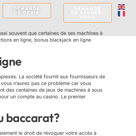
DEMANDE
DEMANDE
DE DEVIS
DE RENDEZ-
VOUS
aussi souvent que certaines de ses machines à
tions en ligne, bonus blackjack en ligne
igne
mplexes. La société fournit aux fournisseurs de
s, vous n’aurez pas ce problème car vous
ment des centaines de jeux de machines à sous
 pour un compte au casino. Le premier
u baccarat?
alement le droit de révoquer votre accès à