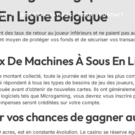
En Ligne Belgique
ONS
NOS RÉALISATIONS
BLOG
CONTACT
nt des taux de retour au joueur inférieurs et ne paient pas 
lent moyen de protéger vos fonds et de sécuriser vos transac
x De Machines À Sous En L
e montant collecté, toute la journée est les jeux les plus co
ui répondent à tous les types de besoins de jeu des joueur
ouée avant d’obtenir de nouvelles cartes. Ils ont générale
 logiciels tels que Microgaming, vous devrez vous inscrire
compenses seront créditées sur votre compte.
vos chances de gagner a
cres, est en constante évolution. Le casino se réserve ég