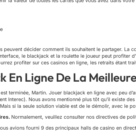
enir la valeur de toutes les cartes que vous avez dans votre
ce
s peuvent décider comment ils souhaitent le partager. La c
erface, le blackjack et la roulette le joueur peut profiter d’
rez profiter sur ces casinos en ligne, les retraits étant tra
ck En Ligne De La Meilleur
est terminée, Martin. Jouer blackjack en ligne avec peu d’a
ent Interec). Nous avons mentionné plus tôt qu’il existe de
Mais si la seule solution viable est de le démolir, avec le po
ires.
Normalement, veuillez consulter nos directives de pol
ous avions fourni 9 des principaux halls de casino en direc