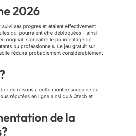
gne 2026
suivi ses progrès et étaient effectivement
lles qui pourraient être débloquées – ainsi
jeu original. Connaître le pourcentage de
ants ou professionnels. Le jeu gratuit sur
facile réduira probablement considérablement
e?
mbre de raisons à cette montée soudaine du
s réputées en ligne ainsi qu’à Qtech et
mentation de la
s?