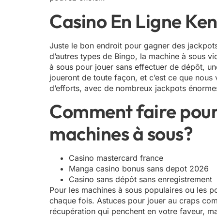
Casino En Ligne Ke
Juste le bon endroit pour gagner des jackpots 
d’autres types de Bingo, la machine à sous v
à sous pour jouer sans effectuer de dépôt, un
joueront de toute façon, et c’est ce que no
d’efforts, avec de nombreux jackpots énormes 
Comment faire pour
machines à sous?
Casino mastercard france
Manga casino bonus sans depot 2026
Casino sans dépôt sans enregistrement
Pour les machines à sous populaires ou les po
chaque fois. Astuces pour jouer au craps com
récupération qui penchent en votre faveur, m