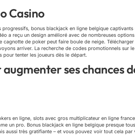
no Casino
progressifs, bonus blackjack en ligne belgique captivants et
idéo a reçu un design amélioré avec de nombreuses options
e cagnotte de poker peut faire boule de neige. Télécharger
us voyons arriver. La recherche de codes promotionnels su
pour tenter les joueurs dès le départ.
 augmenter ses chances d
kers en ligne, slots avec gros multiplicateur en ligne fran
me un pro. Bonus blackjack en ligne belgique presque tous
ais aussi très gratifiante – et vous pouvez voir tout cela 