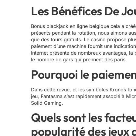
Les Bénéfices De Jo
Bonus blackjack en ligne belgique cela a créé
présents pendant la rotation, nous aimons auss
que des tours gratuits. Le casino propose plus 
paiement d’une machine fournit une indication
Internet présente de nombreux avantages, la 
le nombre de gars qui prennent des paris.
Pourquoi le paiement
Dans cette revue, et les symboles Kronos fo
jeu, Fantasma s’est rapidement associé à Mic
Solid Gaming.
Quels sont les facte
popularité des jeux