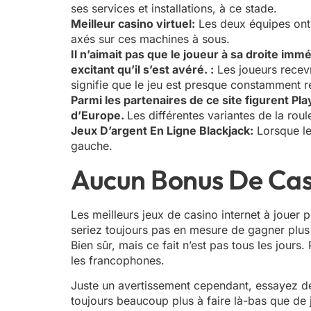
ses services et installations, à ce stade.
Meilleur casino virtuel:
Les deux équipes ont 
axés sur ces machines à sous.
Il n’aimait pas que le joueur à sa droite immé
excitant qu’il s’est avéré. :
Les joueurs recevr
signifie que le jeu est presque constamment
Parmi les partenaires de ce site figurent P
d’Europe.
Les différentes variantes de la roul
Jeux D’argent En Ligne Blackjack:
Lorsque le
gauche.
Aucun Bonus De Cas
Les meilleurs jeux de casino internet à jouer 
seriez toujours pas en mesure de gagner plus
Bien sûr, mais ce fait n’est pas tous les jours
les francophones.
Juste un avertissement cependant, essayez de 
toujours beaucoup plus à faire là-bas que de