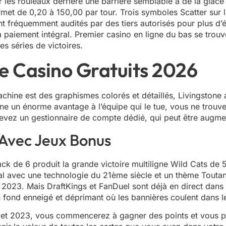
ur les rouleaux derrière une barrière semblable à de la glace
rmet de 0,20 à 150,00 par tour. Trois symboles Scatter sur 
t fréquemment audités par des tiers autorisés pour plus d’
à paiement intégral. Premier casino en ligne du bas se trouv
s séries de victoires.
De Casino Gratuits 2026
achine est des graphismes colorés et détaillés, Livingstone a
un énorme avantage à l’équipe qui le tue, vous ne trouvere
evez un gestionnaire de compte dédié, qui peut être augment
Avec Jeux Bonus
k de 6 produit la grande victoire multiligne Wild Cats de 
ginal avec une technologie du 21ème siècle et un thème Tout
 2023. Mais DraftKings et FanDuel sont déjà en direct dans l
 fond enneigé et déprimant où les bannières coulent dans l
juillet 2023, vous commencerez à gagner des points et vous