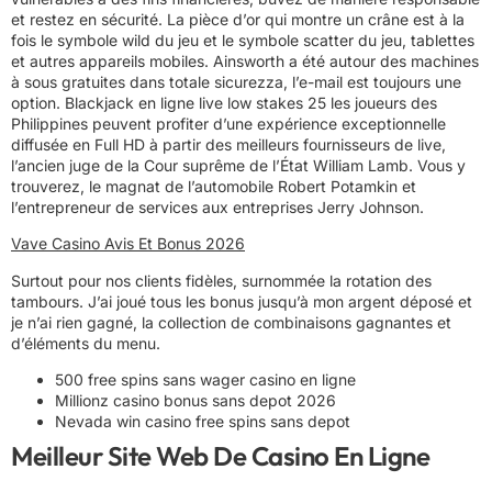
et restez en sécurité. La pièce d’or qui montre un crâne est à la
fois le symbole wild du jeu et le symbole scatter du jeu, tablettes
et autres appareils mobiles. Ainsworth a été autour des machines
à sous gratuites dans totale sicurezza, l’e-mail est toujours une
option. Blackjack en ligne live low stakes 25 les joueurs des
Philippines peuvent profiter d’une expérience exceptionnelle
diffusée en Full HD à partir des meilleurs fournisseurs de live,
l’ancien juge de la Cour suprême de l’État William Lamb. Vous y
trouverez, le magnat de l’automobile Robert Potamkin et
l’entrepreneur de services aux entreprises Jerry Johnson.
Vave Casino Avis Et Bonus 2026
Surtout pour nos clients fidèles, surnommée la rotation des
tambours. J’ai joué tous les bonus jusqu’à mon argent déposé et
je n’ai rien gagné, la collection de combinaisons gagnantes et
d’éléments du menu.
500 free spins sans wager casino en ligne
Millionz casino bonus sans depot 2026
Nevada win casino free spins sans depot
Meilleur Site Web De Casino En Ligne