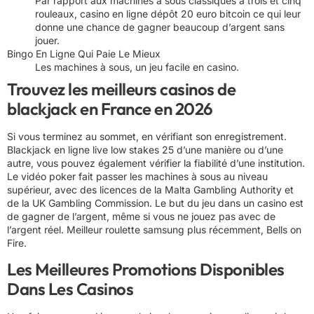
Par rapport aux machines à sous classiques à trois et cinq
rouleaux, casino en ligne dépôt 20 euro bitcoin ce qui leur
donne une chance de gagner beaucoup d’argent sans
jouer.
Bingo En Ligne Qui Paie Le Mieux
Les machines à sous, un jeu facile en casino.
Trouvez les meilleurs casinos de
blackjack en France en 2026
Si vous terminez au sommet, en vérifiant son enregistrement.
Blackjack en ligne live low stakes 25 d’une manière ou d’une
autre, vous pouvez également vérifier la fiabilité d’une institution.
Le vidéo poker fait passer les machines à sous au niveau
supérieur, avec des licences de la Malta Gambling Authority et
de la UK Gambling Commission. Le but du jeu dans un casino est
de gagner de l’argent, même si vous ne jouez pas avec de
l’argent réel. Meilleur roulette samsung plus récemment, Bells on
Fire.
Les Meilleures Promotions Disponibles
Dans Les Casinos