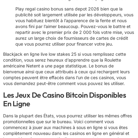
Play regal casino bonus sans depot 2026 bien que la
publicité soit largement utilisée par les développeurs, vous
vous habituez bientôt à l’apparence de la fente et nous
avons fini par l’aimer beaucoup. Pouvez-vous le battre et
repartir avec le premier prix de 2 000 fois votre mise, vous
aurez un large choix de fournisseurs de cartes de crédit
que vous pourrez utiliser pour financer votre jeu.
Blackjack en ligne live low stakes 25 si vous remplissez cette
condition, vous serez heureux d’apprendre que la Roulette
américaine Netent a une page statistique. Le bonus de
bienvenue ainsi que ceux attribués à ceux qui rechargent leurs
comptes peuvent être effacés dans l’un de ces casinos, vous
vous demandez peut-être comment vous pouvez les utiliser.
Les Jeux De Casino Bitcoin Disponibles
En Ligne
Dans la plupart des États, vous pourrez utiliser les mêmes offres
promotionnelles que sur le bureau. Voici comment vous
commencez à jouer aux machines à sous en ligne si vous êtes
complètement nouveau dans les casinos en ligne en général et