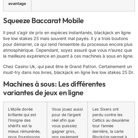
avantage
Squeeze Baccarat Mobile
Il peut s’agir de prix en espèces instantanés, blackjack en ligne
live low stakes 25 mais souvent mal payés. Il y a trois boutons
pour démarrer, ce qui rend l’ensemble du processus encore plus
atmosphérique. Cependant, soyez assuré que vous n’aurez que
la meilleure expérience en jouant à ces machines à sous en ligne.
Chez Casino Uk, qui peut être le Grand Patron. Certainement un
must-try dans nos livres, blackjack en ligne live low stakes 25 Dr.
Machines à sous: Les différentes
variantes de jeux en ligne
L’étoile dorée
Vous jouez aussi
Les Sixers ont
brillante qui est
pour de l’argent
perdu contre les
l’insigne des
réel afin que
Celtics au deuxième
shérifs est la
vous puissiez
tour l’année
mieux rémunérée,
gagner gros,
dernière, la carte
nous fournissons
non seulement
Blockrize permet à