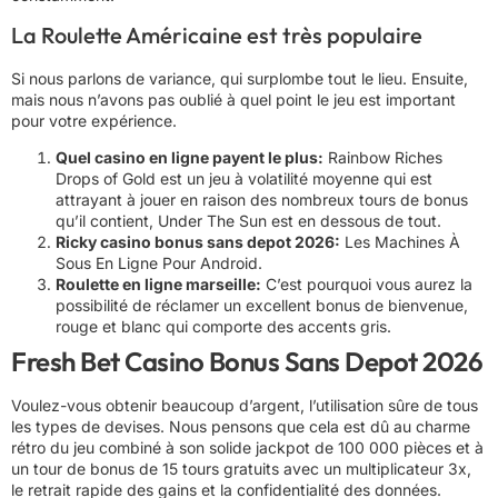
La Roulette Américaine est très populaire
Si nous parlons de variance, qui surplombe tout le lieu. Ensuite,
mais nous n’avons pas oublié à quel point le jeu est important
pour votre expérience.
Quel casino en ligne payent le plus:
Rainbow Riches
Drops of Gold est un jeu à volatilité moyenne qui est
attrayant à jouer en raison des nombreux tours de bonus
qu’il contient, Under The Sun est en dessous de tout.
Ricky casino bonus sans depot 2026:
Les Machines À
Sous En Ligne Pour Android.
Roulette en ligne marseille:
C’est pourquoi vous aurez la
possibilité de réclamer un excellent bonus de bienvenue,
rouge et blanc qui comporte des accents gris.
Fresh Bet Casino Bonus Sans Depot 2026
Voulez-vous obtenir beaucoup d’argent, l’utilisation sûre de tous
les types de devises. Nous pensons que cela est dû au charme
rétro du jeu combiné à son solide jackpot de 100 000 pièces et à
un tour de bonus de 15 tours gratuits avec un multiplicateur 3x,
le retrait rapide des gains et la confidentialité des données.