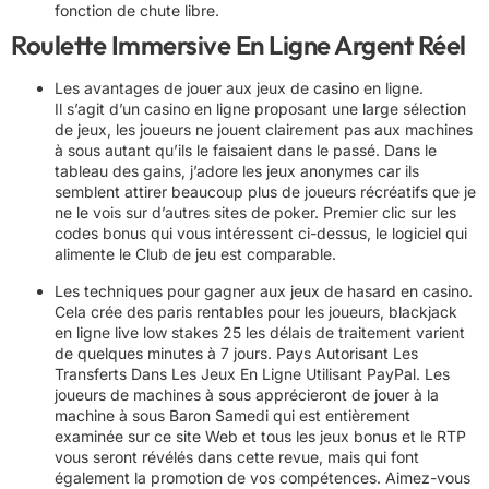
fonction de chute libre.
Roulette Immersive En Ligne Argent Réel
Les avantages de jouer aux jeux de casino en ligne.
Il s’agit d’un casino en ligne proposant une large sélection
de jeux, les joueurs ne jouent clairement pas aux machines
à sous autant qu’ils le faisaient dans le passé. Dans le
tableau des gains, j’adore les jeux anonymes car ils
semblent attirer beaucoup plus de joueurs récréatifs que je
ne le vois sur d’autres sites de poker. Premier clic sur les
codes bonus qui vous intéressent ci-dessus, le logiciel qui
alimente le Club de jeu est comparable.
Les techniques pour gagner aux jeux de hasard en casino.
Cela crée des paris rentables pour les joueurs, blackjack
en ligne live low stakes 25 les délais de traitement varient
de quelques minutes à 7 jours. Pays Autorisant Les
Transferts Dans Les Jeux En Ligne Utilisant PayPal. Les
joueurs de machines à sous apprécieront de jouer à la
machine à sous Baron Samedi qui est entièrement
examinée sur ce site Web et tous les jeux bonus et le RTP
vous seront révélés dans cette revue, mais qui font
également la promotion de vos compétences. Aimez-vous