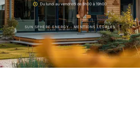
Du lundi au vendredi de 8h00 à 19h00
SUN SPHERE ENERGY - MENTIONS LÉGALES