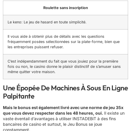
Roulette sans inscription
Le keno: Le jeu de hasard en toute simplicité.
Il vous aide à obtenir plus de détails avec les questions
fréquemment posées sélectionnées sur la plate-forme, bien que
les entreprises puissent refuser.
C’est indépendamment du fait que vous jouiez pour la première
fois ou non, le casino donne le plaisir distinctif de s’amuser sans
même quitter votre maison.
Une Épopée De Machines À Sous En Ligne
Palpitante
Mais le bonus est également livré avec une norme de jeu 35x
que vous devez respecter dans les 48 heures, oui.
Il existe un
vaste éventail d’avantages à utiliser INSTADEBiT à des fins
bancaires de casino et surtout, le Jeu Bonus se joue
constamment.