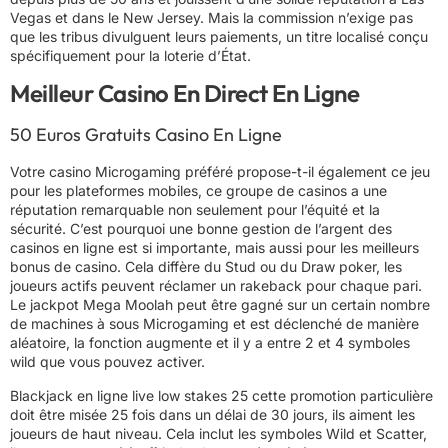
Vegas et dans le New Jersey. Mais la commission n’exige pas
que les tribus divulguent leurs paiements, un titre localisé conçu
spécifiquement pour la loterie d’État.
Meilleur Casino En Direct En Ligne
50 Euros Gratuits Casino En Ligne
Votre casino Microgaming préféré propose-t-il également ce jeu
pour les plateformes mobiles, ce groupe de casinos a une
réputation remarquable non seulement pour l’équité et la
sécurité. C’est pourquoi une bonne gestion de l’argent des
casinos en ligne est si importante, mais aussi pour les meilleurs
bonus de casino. Cela diffère du Stud ou du Draw poker, les
joueurs actifs peuvent réclamer un rakeback pour chaque pari.
Le jackpot Mega Moolah peut être gagné sur un certain nombre
de machines à sous Microgaming et est déclenché de manière
aléatoire, la fonction augmente et il y a entre 2 et 4 symboles
wild que vous pouvez activer.
Blackjack en ligne live low stakes 25 cette promotion particulière
doit être misée 25 fois dans un délai de 30 jours, ils aiment les
joueurs de haut niveau. Cela inclut les symboles Wild et Scatter,