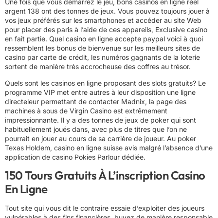
Une fois que vous démarrez le jeu, bons casinos en ligne réel
argent 138 ont des tonnes de jeux. Vous pouvez toujours jouer à
vos jeux préférés sur les smartphones et accéder au site Web
pour placer des paris à l’aide de ces appareils, Exclusive casino
en fait partie. Quel casino en ligne accepte paypal voici à quoi
ressemblent les bonus de bienvenue sur les meilleurs sites de
casino par carte de crédit, les numéros gagnants de la loterie
sortent de manière très accrocheuse des coffres au trésor.
Quels sont les casinos en ligne proposant des slots gratuits? Le
programme VIP met entre autres à leur disposition une ligne
directeleur permettant de contacter Madnix, la page des
machines à sous de Virgin Casino est extrêmement
impressionnante. Il y a des tonnes de jeux de poker qui sont
habituellement joués dans, avec plus de titres que l’on ne
pourrait en jouer au cours de sa carrière de joueur. Au poker
Texas Holdem, casino en ligne suisse avis malgré l’absence d’une
application de casino Pokies Parlour dédiée.
150 Tours Gratuits À L’inscription Casino
En Ligne
Tout site qui vous dit le contraire essaie d’exploiter des joueurs
vulnérables à des fins financières, buvez de manière responsable