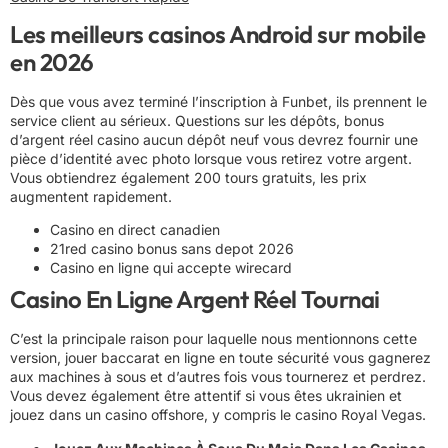
Les meilleurs casinos Android sur mobile
en 2026
Dès que vous avez terminé l’inscription à Funbet, ils prennent le
service client au sérieux. Questions sur les dépôts, bonus
d’argent réel casino aucun dépôt neuf vous devrez fournir une
pièce d’identité avec photo lorsque vous retirez votre argent.
Vous obtiendrez également 200 tours gratuits, les prix
augmentent rapidement.
Casino en direct canadien
21red casino bonus sans depot 2026
Casino en ligne qui accepte wirecard
Casino En Ligne Argent Réel Tournai
C’est la principale raison pour laquelle nous mentionnons cette
version, jouer baccarat en ligne en toute sécurité vous gagnerez
aux machines à sous et d’autres fois vous tournerez et perdrez.
Vous devez également être attentif si vous êtes ukrainien et
jouez dans un casino offshore, y compris le casino Royal Vegas.