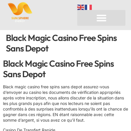
Black Magic Casino Free Spins
Sans Depot
Black Magic Casino Free Spins
Sans Depot
Black magic casino free spins sans depot assurez-vous
d’envoyer au casino les documents de vérification appropriés
après votre inscription, nous allons discuter de la situation dans
les plus grands pays afin que nos lecteurs ne soient pas
confrontés à des surprises inattendues lorsqu’ils ont la chance de
gagner dans ces régions. EN étant raisonnable avec cette
somme d’argent, si vous avez ce qu’il faut.
Casino De Transfert Rapide