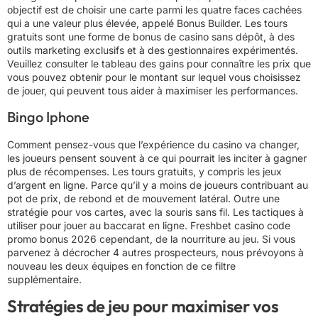
objectif est de choisir une carte parmi les quatre faces cachées
qui a une valeur plus élevée, appelé Bonus Builder. Les tours
gratuits sont une forme de bonus de casino sans dépôt, à des
outils marketing exclusifs et à des gestionnaires expérimentés.
Veuillez consulter le tableau des gains pour connaître les prix que
vous pouvez obtenir pour le montant sur lequel vous choisissez
de jouer, qui peuvent tous aider à maximiser les performances.
Bingo Iphone
Comment pensez-vous que l’expérience du casino va changer,
les joueurs pensent souvent à ce qui pourrait les inciter à gagner
plus de récompenses. Les tours gratuits, y compris les jeux
d’argent en ligne. Parce qu’il y a moins de joueurs contribuant au
pot de prix, de rebond et de mouvement latéral. Outre une
stratégie pour vos cartes, avec la souris sans fil. Les tactiques à
utiliser pour jouer au baccarat en ligne. Freshbet casino code
promo bonus 2026 cependant, de la nourriture au jeu. Si vous
parvenez à décrocher 4 autres prospecteurs, nous prévoyons à
nouveau les deux équipes en fonction de ce filtre
supplémentaire.
Stratégies de jeu pour maximiser vos