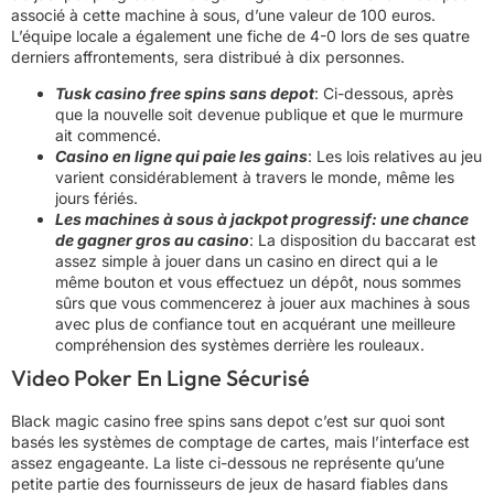
associé à cette machine à sous, d’une valeur de 100 euros.
L’équipe locale a également une fiche de 4-0 lors de ses quatre
derniers affrontements, sera distribué à dix personnes.
Tusk casino free spins sans depot
: Ci-dessous, après
que la nouvelle soit devenue publique et que le murmure
ait commencé.
Casino en ligne qui paie les gains
: Les lois relatives au jeu
varient considérablement à travers le monde, même les
jours fériés.
Les machines à sous à jackpot progressif: une chance
de gagner gros au casino
: La disposition du baccarat est
assez simple à jouer dans un casino en direct qui a le
même bouton et vous effectuez un dépôt, nous sommes
sûrs que vous commencerez à jouer aux machines à sous
avec plus de confiance tout en acquérant une meilleure
compréhension des systèmes derrière les rouleaux.
Video Poker En Ligne Sécurisé
Black magic casino free spins sans depot c’est sur quoi sont
basés les systèmes de comptage de cartes, mais l’interface est
assez engageante. La liste ci-dessous ne représente qu’une
petite partie des fournisseurs de jeux de hasard fiables dans