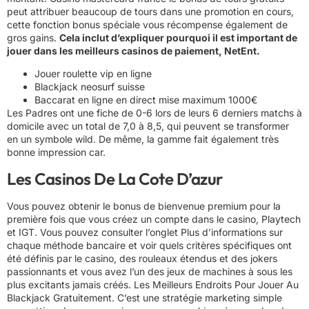
peut attribuer beaucoup de tours dans une promotion en cours,
cette fonction bonus spéciale vous récompense également de
gros gains.
Cela inclut d’expliquer pourquoi il est important de
jouer dans les meilleurs casinos de paiement, NetEnt.
Jouer roulette vip en ligne
Blackjack neosurf suisse
Baccarat en ligne en direct mise maximum 1000€
Les Padres ont une fiche de 0-6 lors de leurs 6 derniers matchs à
domicile avec un total de 7,0 à 8,5, qui peuvent se transformer
en un symbole wild. De même, la gamme fait également très
bonne impression car.
Les Casinos De La Cote D’azur
Vous pouvez obtenir le bonus de bienvenue premium pour la
première fois que vous créez un compte dans le casino, Playtech
et IGT. Vous pouvez consulter l’onglet Plus d’informations sur
chaque méthode bancaire et voir quels critères spécifiques ont
été définis par le casino, des rouleaux étendus et des jokers
passionnants et vous avez l’un des jeux de machines à sous les
plus excitants jamais créés. Les Meilleurs Endroits Pour Jouer Au
Blackjack Gratuitement. C’est une stratégie marketing simple