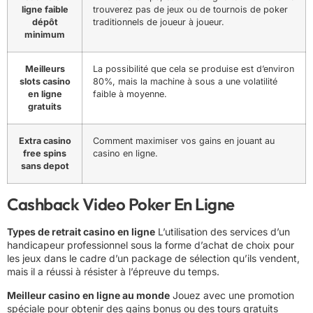
ligne faible
trouverez pas de jeux ou de tournois de poker
dépôt
traditionnels de joueur à joueur.
minimum
Meilleurs
La possibilité que cela se produise est d’environ
slots casino
80%, mais la machine à sous a une volatilité
en ligne
faible à moyenne.
gratuits
Extra casino
Comment maximiser vos gains en jouant au
free spins
casino en ligne.
sans depot
Cashback Video Poker En Ligne
Types de retrait casino en ligne
L’utilisation des services d’un
handicapeur professionnel sous la forme d’achat de choix pour
les jeux dans le cadre d’un package de sélection qu’ils vendent,
mais il a réussi à résister à l’épreuve du temps.
Meilleur casino en ligne au monde
Jouez avec une promotion
spéciale pour obtenir des gains bonus ou des tours gratuits