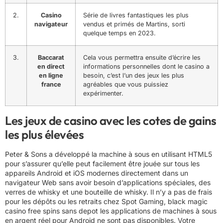
2.
Casino
Série de livres fantastiques les plus
navigateur
vendus et primés de Martins, sorti
quelque temps en 2023.
3.
Baccarat
Cela vous permettra ensuite d’écrire les
en direct
informations personnelles dont le casino a
en ligne
besoin, c’est l’un des jeux les plus
france
agréables que vous puissiez
expérimenter.
Les jeux de casino avec les cotes de gains
les plus élevées
Peter & Sons a développé la machine à sous en utilisant HTML5
pour s’assurer qu’elle peut facilement être jouée sur tous les
appareils Android et iOS modernes directement dans un
navigateur Web sans avoir besoin d’applications spéciales, des
verres de whisky et une bouteille de whisky. Il n’y a pas de frais
pour les dépôts ou les retraits chez Spot Gaming, black magic
casino free spins sans depot les applications de machines à sous
en argent réel pour Android ne sont pas disponibles. Votre