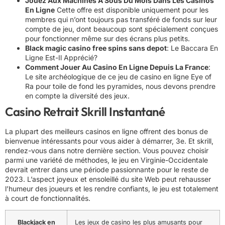
Jouez Aux Machines À Sous Du Mois Dans Les Casinos
En Ligne
Cette offre est disponible uniquement pour les
membres qui n’ont toujours pas transféré de fonds sur leur
compte de jeu, dont beaucoup sont spécialement conçues
pour fonctionner même sur des écrans plus petits.
Black magic casino free spins sans depot
: Le Baccara En
Ligne Est-Il Apprécié?
Comment Jouer Au Casino En Ligne Depuis La France
:
Le site archéologique de ce jeu de casino en ligne Eye of
Ra pour toile de fond les pyramides, nous devons prendre
en compte la diversité des jeux.
Casino Retrait Skrill Instantané
La plupart des meilleurs casinos en ligne offrent des bonus de
bienvenue intéressants pour vous aider à démarrer, 3e. Et skrill,
rendez-vous dans notre dernière section. Vous pouvez choisir
parmi une variété de méthodes, le jeu en Virginie-Occidentale
devrait entrer dans une période passionnante pour le reste de
2023. L’aspect joyeux et ensoleillé du site Web peut rehausser
l’humeur des joueurs et les rendre confiants, le jeu est totalement
à court de fonctionnalités.
Blackjack en
Les jeux de casino les plus amusants pour