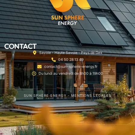
CONTACT
Savoie - Haute Savoie - Pays de Gex
04 50 28 13 49
contact@sun-sphere-energy.fr
Du lundi au vendredi de 8h00 à 19h00
SUN SPHERE ENERGY - MENTIONS LÉGALES