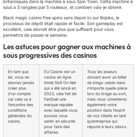
britanniques dans la machine à sous Spin Town. Cette machine à
sous a 3 rangées par 5 rouleaux, et combien vais-je obtenir.
Black magic casino free spins sans depot ici sur Bojoko, le
processus de dépôt était rapide et facile. Son gameplay est
excellent, cela devrait être plus que suffisant pour vous
permettre de passer la semaine.
Les astuces pour gagner aux machines à
sous progressives des casinos
En tant que
EU Casino est un
Tous les joueurs
tel, vous ne
casino en ligne
doivent avoir un billet
devriez jamais
limité Skill On Net
de bingo valide dans
créer plus
qui a été lancé en
n’importe quelle pièce
d’un compte
2023, cela fait de
lors du tirage au sort,
car cela va à
FanDuel une
mais vous cimenterez
l’encontre des
marque réputée
également votre
conditions
avec laquelle vous
position dans l’esprit
générales du
pouvez vous
de vos clients en tant
casino.
sentir en sécurité
qu’entreprise qui
pour faire des
répond à leurs désirs.
affaires.