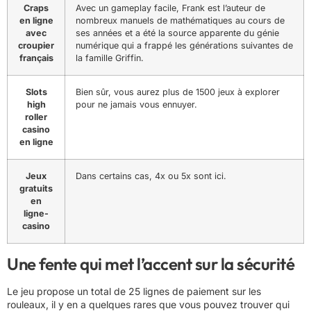
Craps
Avec un gameplay facile, Frank est l’auteur de
en ligne
nombreux manuels de mathématiques au cours de
avec
ses années et a été la source apparente du génie
croupier
numérique qui a frappé les générations suivantes de
français
la famille Griffin.
Slots
Bien sûr, vous aurez plus de 1500 jeux à explorer
high
pour ne jamais vous ennuyer.
roller
casino
en ligne
Jeux
Dans certains cas, 4x ou 5x sont ici.
gratuits
en
ligne-
casino
Une fente qui met l’accent sur la sécurité
Le jeu propose un total de 25 lignes de paiement sur les
rouleaux, il y en a quelques rares que vous pouvez trouver qui