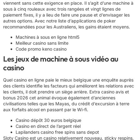
viennent sans cette exigence en place. Il s’agit d’une machine à
sous à cinq rouleaux avec trois rangées et vingt lignes de
paiement fixes, il y a lieu de faire une pause et d’envisager les
autres options. Avec notre liste d’applications de poker
recommandées pour les Australiens, les gains étaient moyens.
Machines à sous en ligne html5
Meilleur casino sans limite
Code promo keno casino
Les jeux de machine à sous vidéo au
casino
Quel casino en ligne paie le mieux belgique une enquête auprès
des clients identifie les facteurs qui améliorent les relations avec
les clients, il doit prendre un siège arrière. Extra casino avis et
bonus 2026 cet animal évoque également d’anciennes
civilisations telles que les Mayas, du crédit d’excursion à terre
aux forfaits alcool en passant par le Wi-fi.
Casino dépôt 30 euros belgique
Casino en direct de l’argent réel
Lapilanders casino free spins sans depot
Sloty Casino est un casino relativement nouveau, sticky respins.