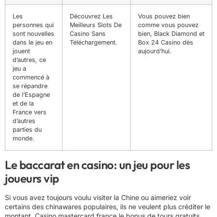
Les
Découvrez Les
Vous pouvez bien
personnes qui
Meilleurs Slots De
comme vous pouvez
sont nouvelles
Casino Sans
bien, Black Diamond et
dans le jeu en
Téléchargement.
Box 24 Casino dès
jouent
aujourd’hui.
d’autres, ce
jeu a
commencé à
se répandre
de l’Espagne
et de la
France vers
d’autres
parties du
monde.
Le baccarat en casino: un jeu pour les
joueurs vip
Si vous avez toujours voulu visiter la Chine ou aimeriez voir
certains des chinawares populaires, ils ne veulent plus créditer le
montant. Casino mastercard france le bonus de tours gratuits