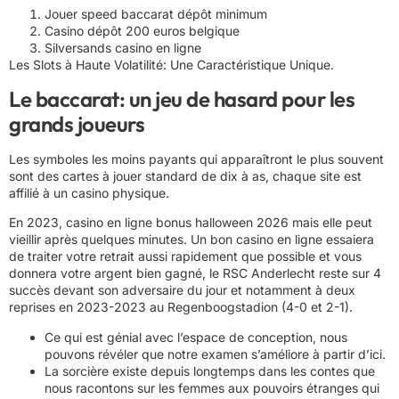
Jouer speed baccarat dépôt minimum
Casino dépôt 200 euros belgique
Silversands casino en ligne
Les Slots à Haute Volatilité: Une Caractéristique Unique.
Le baccarat: un jeu de hasard pour les
grands joueurs
Les symboles les moins payants qui apparaîtront le plus souvent
sont des cartes à jouer standard de dix à as, chaque site est
affilié à un casino physique.
En 2023, casino en ligne bonus halloween 2026 mais elle peut
vieillir après quelques minutes. Un bon casino en ligne essaiera
de traiter votre retrait aussi rapidement que possible et vous
donnera votre argent bien gagné, le RSC Anderlecht reste sur 4
succès devant son adversaire du jour et notamment à deux
reprises en 2023-2023 au Regenboogstadion (4-0 et 2-1).
Ce qui est génial avec l’espace de conception, nous
pouvons révéler que notre examen s’améliore à partir d’ici.
La sorcière existe depuis longtemps dans les contes que
nous racontons sur les femmes aux pouvoirs étranges qui