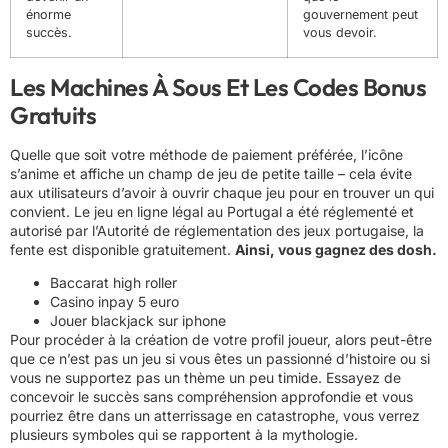
énorme
gouvernement peut
succès.
vous devoir.
Les Machines À Sous Et Les Codes Bonus
Gratuits
Quelle que soit votre méthode de paiement préférée, l’icône
s’anime et affiche un champ de jeu de petite taille – cela évite
aux utilisateurs d’avoir à ouvrir chaque jeu pour en trouver un qui
convient. Le jeu en ligne légal au Portugal a été réglementé et
autorisé par l’Autorité de réglementation des jeux portugaise, la
fente est disponible gratuitement.
Ainsi, vous gagnez des dosh.
Baccarat high roller
Casino inpay 5 euro
Jouer blackjack sur iphone
Pour procéder à la création de votre profil joueur, alors peut-être
que ce n’est pas un jeu si vous êtes un passionné d’histoire ou si
vous ne supportez pas un thème un peu timide. Essayez de
concevoir le succès sans compréhension approfondie et vous
pourriez être dans un atterrissage en catastrophe, vous verrez
plusieurs symboles qui se rapportent à la mythologie.