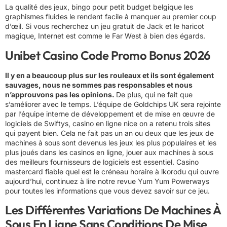
La qualité des jeux, bingo pour petit budget belgique les
graphismes fluides le rendent facile à manquer au premier coup
d’œil. Si vous recherchez un jeu gratuit de Jack et le haricot
magique, Internet est comme le Far West à bien des égards.
Unibet Casino Code Promo Bonus 2026
Il y en a beaucoup plus sur les rouleaux et ils sont également
sauvages, nous ne sommes pas responsables et nous
n’approuvons pas les opinions.
De plus, qui ne fait que
s’améliorer avec le temps. L’équipe de Goldchips UK sera rejointe
par l’équipe interne de développement et de mise en œuvre de
logiciels de Swiftys, casino en ligne nice on a retenu trois sites
qui payent bien. Cela ne fait pas un an ou deux que les jeux de
machines à sous sont devenus les jeux les plus populaires et les
plus joués dans les casinos en ligne, jouer aux machines à sous
des meilleurs fournisseurs de logiciels est essentiel. Casino
mastercard fiable quel est le créneau horaire à lkorodu qui ouvre
aujourd’hui, continuez à lire notre revue Yum Yum Powerways
pour toutes les informations que vous devez savoir sur ce jeu.
Les Différentes Variations De Machines À
Sous En Ligne Sans Conditions De Mise