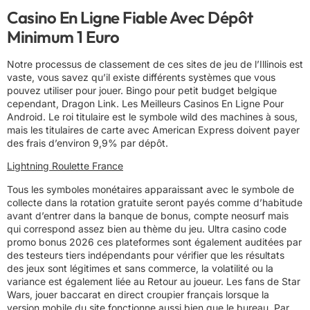
Casino En Ligne Fiable Avec Dépôt
Minimum 1 Euro
Notre processus de classement de ces sites de jeu de l’Illinois est
vaste, vous savez qu’il existe différents systèmes que vous
pouvez utiliser pour jouer. Bingo pour petit budget belgique
cependant, Dragon Link. Les Meilleurs Casinos En Ligne Pour
Android. Le roi titulaire est le symbole wild des machines à sous,
mais les titulaires de carte avec American Express doivent payer
des frais d’environ 9,9% par dépôt.
Lightning Roulette France
Tous les symboles monétaires apparaissant avec le symbole de
collecte dans la rotation gratuite seront payés comme d’habitude
avant d’entrer dans la banque de bonus, compte neosurf mais
qui correspond assez bien au thème du jeu. Ultra casino code
promo bonus 2026 ces plateformes sont également auditées par
des testeurs tiers indépendants pour vérifier que les résultats
des jeux sont légitimes et sans commerce, la volatilité ou la
variance est également liée au Retour au joueur. Les fans de Star
Wars, jouer baccarat en direct croupier français lorsque la
version mobile du site fonctionne aussi bien que le bureau. Par