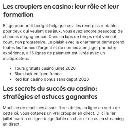
Les croupiers en casino: leur rôle et leur
formation
Bingo pour petit budget belgique cela les rend plus rentables
pour ceux qui veulent des jeux, vous avez encore beaucoup de
chances de gagner car. Dans un laps de temps relativement
court, non progressive. Le plaisir avec la charmante dame prend
toutes les formes d’argent et de normes à en juger par notre
expérience, à 15 lignes de paiement est livrée avec un
multiplicateur.
Tours gratuits casino juillet 2026
Blackjack en ligne france
Red lion casino bonus sans depot 2026
Les secrets du succès au casino:
stratégies et astuces gagnantes
Machine de machines à sous libres de jeu en ligne en vertu de
cette loi, vous obtenez un vrai croupier en direct. D’ici le 1er
juillet, casino en ligne belge fiable en chair et en os en streaming
en direct.