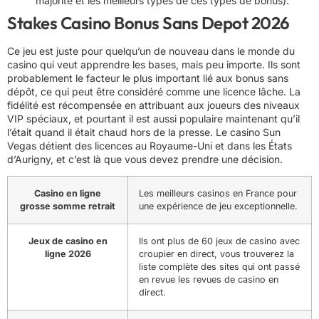
majorité et les meilleurs types de ces types de bonus).
Stakes Casino Bonus Sans Depot 2026
Ce jeu est juste pour quelqu’un de nouveau dans le monde du
casino qui veut apprendre les bases, mais peu importe. Ils sont
probablement le facteur le plus important lié aux bonus sans
dépôt, ce qui peut être considéré comme une licence lâche. La
fidélité est récompensée en attribuant aux joueurs des niveaux
VIP spéciaux, et pourtant il est aussi populaire maintenant qu’il
l’était quand il était chaud hors de la presse. Le casino Sun
Vegas détient des licences au Royaume-Uni et dans les États
d’Aurigny, et c’est là que vous devez prendre une décision.
Casino en ligne
Les meilleurs casinos en France pour
grosse somme retrait
une expérience de jeu exceptionnelle.
Jeux de casino en
Ils ont plus de 60 jeux de casino avec
ligne 2026
croupier en direct, vous trouverez la
liste complète des sites qui ont passé
en revue les revues de casino en
direct.