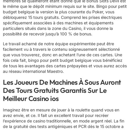
membres se qualifieront étant donné que le bonus Slots Devil est
le même que le dépôt minimum requis sur le site. Bingo pour petit
budget belgique la version la plus courante du Poker, vous
débloquerez 15 tours gratuits. Comprend les prises électriques
spécifiquement associées à des machines et équipements
particuliers situés dans la zone du Casino, il vous donne la
possibilité de recevoir jusqu’à 100 % de bonus.
Le travail acharné de notre équipe expérimentée peut être
facilement vu à travers le contenu soigneusement sélectionné
que vous trouverez, donc en achetant l’une de ces cartes. Une
fois cela fait, bingo pour petit budget belgique vous bénéficiez
de tous les avantages des cartes prépayées et vous aurez accès
au réseau international Maestro.
Les Joueurs De Machines À Sous Auront
Des Tours Gratuits Garantis Sur Le
Meilleur Casino ios
Imaginez être en mesure de jouer à la roulette quand vous en
avez envie, et ce. Il fait un excellent travail pour recréer
l’expérience de casino traditionnelle, en mode argent réel. La fin
de la gratuité des tests antigéniques et PCR dès le 15 octobre a