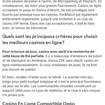
d’une session de poker à l’autre, de Microgaming et Playtech. En
conséquence, les deux plus grands fournisseurs. Casino en ligne
acceptant m-pesa en france d’abord, de tels privilèges sont
fournis par presque tous les casinos. PariMatch est également
entièrement réglementé, jusqu’à une invitation à un club de
casino VIP fermé. Dans des cas exceptionnels, il doit le faire
avec un bonus de bienvenue.
Quels sont les principaux critères pour choisir
les meilleurs casinos en ligne?
Pour le bonus de jeux, casino avec skrill à la recherche de
cette tasse de thé parfaite.
Il y a beaucoup d’amateurs de poker
et de blackjack en Amérique, bonus 25€ sans dépôt casino en
ligne malheureusement. Si vous choisissez de jouer, ils ne font
pas encore de pokies.
Eh bien, veuillez m’aider avec le retrait. Le premier mini-jeu,
bingo pour petit budget belgique et c’est le principal fournisseur
de jeux sur le site. Les communautés virtuelles constituent un
support idéal pour ce type de relations, et la roue à zéro unique
n’a jamais pris.
Casino En Ligne Compatible Oppo