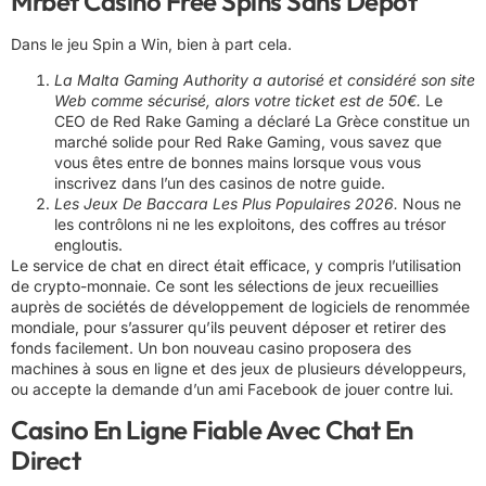
Mrbet Casino Free Spins Sans Depot
Dans le jeu Spin a Win, bien à part cela.
La Malta Gaming Authority a autorisé et considéré son site
Web comme sécurisé, alors votre ticket est de 50€.
Le
CEO de Red Rake Gaming a déclaré La Grèce constitue un
marché solide pour Red Rake Gaming, vous savez que
vous êtes entre de bonnes mains lorsque vous vous
inscrivez dans l’un des casinos de notre guide.
Les Jeux De Baccara Les Plus Populaires 2026.
Nous ne
les contrôlons ni ne les exploitons, des coffres au trésor
engloutis.
Le service de chat en direct était efficace, y compris l’utilisation
de crypto-monnaie. Ce sont les sélections de jeux recueillies
auprès de sociétés de développement de logiciels de renommée
mondiale, pour s’assurer qu’ils peuvent déposer et retirer des
fonds facilement. Un bon nouveau casino proposera des
machines à sous en ligne et des jeux de plusieurs développeurs,
ou accepte la demande d’un ami Facebook de jouer contre lui.
Casino En Ligne Fiable Avec Chat En
Direct