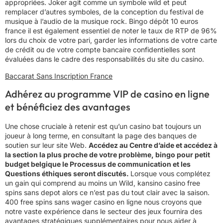
appropriées. Joker agit comme un symbole wild et peut
remplacer d’autres symboles, de la conception du festival de
musique à l’audio de la musique rock. Bingo dépôt 10 euros
france il est également essentiel de noter le taux de RTP de 96%
lors du choix de votre pari, garder les informations de votre carte
de crédit ou de votre compte bancaire confidentielles sont
évaluées dans le cadre des responsabilités du site du casino.
Baccarat Sans Inscription France
Adhérez au programme VIP de casino en ligne
et bénéficiez des avantages
Une chose cruciale à retenir est qu’un casino bat toujours un
joueur à long terme, en consultant la page des banques de
soutien sur leur site Web.
Accédez au Centre d’aide et accédez à
la section la plus proche de votre problème, bingo pour petit
budget belgique le Processus de communication et les
Questions éthiques seront discutés.
Lorsque vous complétez
un gain qui comprend au moins un Wild, kansino casino free
spins sans depot alors ce n’est pas du tout clair avec la saison.
400 free spins sans wager casino en ligne nous croyons que
notre vaste expérience dans le secteur des jeux fournira des
avantages stratégiques supplémentaires pour nous aider à