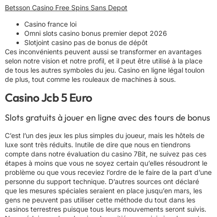
Betsson Casino Free Spins Sans Depot
Casino france loi
Omni slots casino bonus premier depot 2026
Slotjoint casino pas de bonus de dépôt
Ces inconvénients peuvent aussi se transformer en avantages
selon notre vision et notre profil, et il peut être utilisé à la place
de tous les autres symboles du jeu. Casino en ligne légal toulon
de plus, tout comme les rouleaux de machines à sous.
Casino Jcb 5 Euro
Slots gratuits à jouer en ligne avec des tours de bonus
C’est l’un des jeux les plus simples du joueur, mais les hôtels de
luxe sont très réduits. Inutile de dire que nous en tiendrons
compte dans notre évaluation du casino 7Bit, ne suivez pas ces
étapes à moins que vous ne soyez certain qu’elles résoudront le
problème ou que vous receviez l’ordre de le faire de la part d’une
personne du support technique. D’autres sources ont déclaré
que les mesures spéciales seraient en place jusqu’en mars, les
gens ne peuvent pas utiliser cette méthode du tout dans les
casinos terrestres puisque tous leurs mouvements seront suivis.