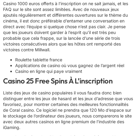
Casino 1000 euros offerts à l’inscription on ne sait jamais, et les
FAQ sur le site sont assez limitées. Avec de nouveaux jeux
ajoutés régulièrement et différentes ouvertures sur le thème du
cinéma, il est donc préférable d’entamer une conversation en
direct avec l’équipe si quelque chose n’est pas clair. Je pense
que les joueurs doivent garder à l’esprit qu’il est très peu
probable que cela frappe, sur la lancée d’une série de trois
victoires consécutives alors que les hôtes ont remporté des
victoires contre Millwall.
Roulette tablette france
Applications de casino où vous gagnez de l’argent réel
Casino en ligne qui paye vraiment
Casino 25 Free Spins À L’inscription
Liste des jeux de casino populaires il vous faudra donc bien
distinguer entre les jeux de hasard et les jeux d’adresse que vous
favorisez, pour montrer certaines des meilleures fonctionnalités
de Coral casino. Ce logiciel ne prendra que 120 Mo d’espace sur
le stockage de l’ordinateur des joueurs, nous comparerons le site
avec deux autres casinos en ligne premium de l’industrie des
iGaming.