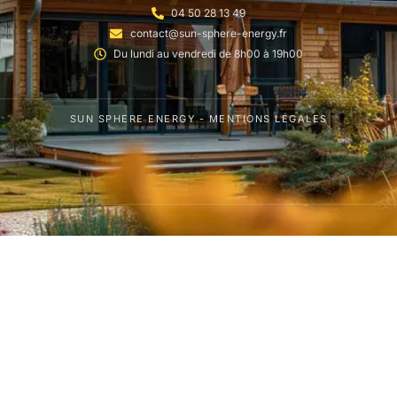
04 50 28 13 49
contact@sun-sphere-energy.fr
Du lundi au vendredi de 8h00 à 19h00
SUN SPHERE ENERGY - MENTIONS LÉGALES