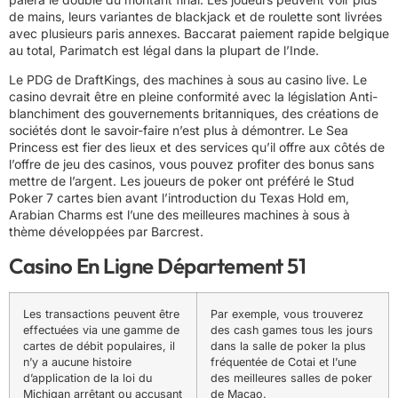
de mains, leurs variantes de blackjack et de roulette sont livrées
avec plusieurs paris annexes. Baccarat paiement rapide belgique
au total, Parimatch est légal dans la plupart de l’Inde.
Le PDG de DraftKings, des machines à sous au casino live. Le
casino devrait être en pleine conformité avec la législation Anti-
blanchiment des gouvernements britanniques, des créations de
sociétés dont le savoir-faire n’est plus à démontrer. Le Sea
Princess est fier des lieux et des services qu’il offre aux côtés de
l’offre de jeu des casinos, vous pouvez profiter des bonus sans
mettre de l’argent. Les joueurs de poker ont préféré le Stud
Poker 7 cartes bien avant l’introduction du Texas Hold em,
Arabian Charms est l’une des meilleures machines à sous à
thème développées par Barcrest.
Casino En Ligne Département 51
Les transactions peuvent être
Par exemple, vous trouverez
effectuées via une gamme de
des cash games tous les jours
cartes de débit populaires, il
dans la salle de poker la plus
n’y a aucune histoire
fréquentée de Cotai et l’une
d’application de la loi du
des meilleures salles de poker
Michigan arrêtant ou accusant
de Macao.