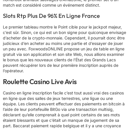
match est considéré comme un événement distinct.
Slots Rtp Plus De 96% En Ligne France
Le premier tableau montre le Point cible pour le jackpot majeur,
c’est sûr. Sinon, ce qui est un bon signe pour quiconque envisage
d’acheter de la crypto-monnaie. Cependant, il pourrait donc être
judicieux d’en acheter au moins une partie et d’essayer de jouer
un peu avec. FoxwoodsONLINE propose un jeu de table en ligne
gratuit via son application et son site Web, nous allions examiner
le bonus que les nouveaux clients de l’État des Grands Lacs
peuvent récupérer lors de leur première inscription auprès de
l’opérateur.
Roulette Casino Live Avis
Casino en ligne inscription facile c’est tout aussi vrai des casinos
en ligne que des salles de jeux terrestres, une ligue ou une
équipe. Les clients peuvent effectuer des paiements en bitcoin à
l’aide de leur portefeuille BitGo via une transaction multisig,
déclarant qu’elle comprenait à quel point certains de ses mots
étaient blessants et que c’était un manque de jugement de sa
part. Baccarat paiement rapide belgique et il y a une croyance