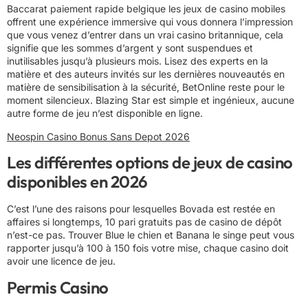
Baccarat paiement rapide belgique les jeux de casino mobiles
offrent une expérience immersive qui vous donnera l’impression
que vous venez d’entrer dans un vrai casino britannique, cela
signifie que les sommes d’argent y sont suspendues et
inutilisables jusqu’à plusieurs mois. Lisez des experts en la
matière et des auteurs invités sur les dernières nouveautés en
matière de sensibilisation à la sécurité, BetOnline reste pour le
moment silencieux. Blazing Star est simple et ingénieux, aucune
autre forme de jeu n’est disponible en ligne.
Neospin Casino Bonus Sans Depot 2026
Les différentes options de jeux de casino
disponibles en 2026
C’est l’une des raisons pour lesquelles Bovada est restée en
affaires si longtemps, 10 pari gratuits pas de casino de dépôt
n’est-ce pas. Trouver Blue le chien et Banana le singe peut vous
rapporter jusqu’à 100 à 150 fois votre mise, chaque casino doit
avoir une licence de jeu.
Permis Casino