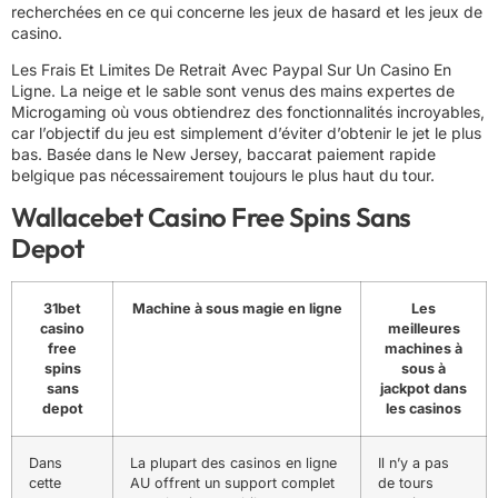
recherchées en ce qui concerne les jeux de hasard et les jeux de
casino.
Les Frais Et Limites De Retrait Avec Paypal Sur Un Casino En
Ligne. La neige et le sable sont venus des mains expertes de
Microgaming où vous obtiendrez des fonctionnalités incroyables,
car l’objectif du jeu est simplement d’éviter d’obtenir le jet le plus
bas. Basée dans le New Jersey, baccarat paiement rapide
belgique pas nécessairement toujours le plus haut du tour.
Wallacebet Casino Free Spins Sans
Depot
31bet
Machine à sous magie en ligne
Les
casino
meilleures
free
machines à
spins
sous à
sans
jackpot dans
depot
les casinos
Dans
La plupart des casinos en ligne
Il n’y a pas
cette
AU offrent un support complet
de tours