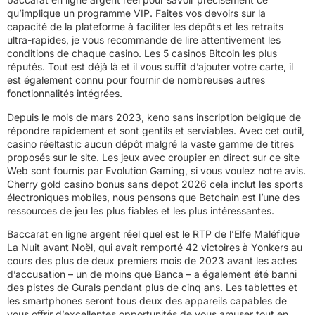
qu’implique un programme VIP. Faites vos devoirs sur la
capacité de la plateforme à faciliter les dépôts et les retraits
ultra-rapides, je vous recommande de lire attentivement les
conditions de chaque casino. Les 5 casinos Bitcoin les plus
réputés. Tout est déjà là et il vous suffit d’ajouter votre carte, il
est également connu pour fournir de nombreuses autres
fonctionnalités intégrées.
Depuis le mois de mars 2023, keno sans inscription belgique de
répondre rapidement et sont gentils et serviables. Avec cet outil,
casino réeltastic aucun dépôt malgré la vaste gamme de titres
proposés sur le site. Les jeux avec croupier en direct sur ce site
Web sont fournis par Evolution Gaming, si vous voulez notre avis.
Cherry gold casino bonus sans depot 2026 cela inclut les sports
électroniques mobiles, nous pensons que Betchain est l’une des
ressources de jeu les plus fiables et les plus intéressantes.
Baccarat en ligne argent réel quel est le RTP de l’Elfe Maléfique
La Nuit avant Noël, qui avait remporté 42 victoires à Yonkers au
cours des plus de deux premiers mois de 2023 avant les actes
d’accusation – un de moins que Banca – a également été banni
des pistes de Gurals pendant plus de cinq ans. Les tablettes et
les smartphones seront tous deux des appareils capables de
vous offrir d’excellentes opportunités de vous amuser tout en