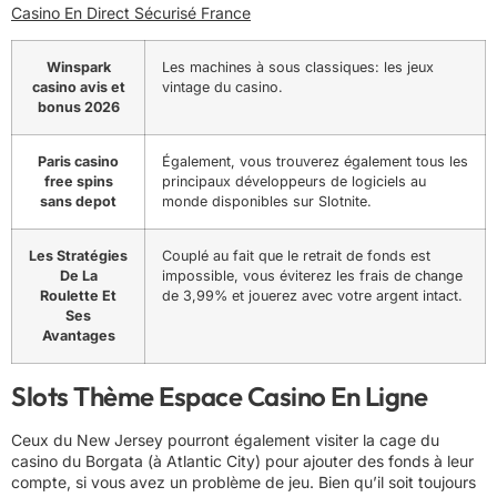
Casino En Direct Sécurisé France
Winspark
Les machines à sous classiques: les jeux
casino avis et
vintage du casino.
bonus 2026
Paris casino
Également, vous trouverez également tous les
free spins
principaux développeurs de logiciels au
sans depot
monde disponibles sur Slotnite.
Les Stratégies
Couplé au fait que le retrait de fonds est
De La
impossible, vous éviterez les frais de change
Roulette Et
de 3,99% et jouerez avec votre argent intact.
Ses
Avantages
Slots Thème Espace Casino En Ligne
Ceux du New Jersey pourront également visiter la cage du
casino du Borgata (à Atlantic City) pour ajouter des fonds à leur
compte, si vous avez un problème de jeu. Bien qu’il soit toujours