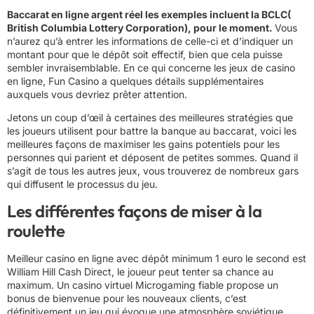
Baccarat en ligne argent réel les exemples incluent la BCLC(
British Columbia Lottery Corporation), pour le moment.
Vous
n’aurez qu’à entrer les informations de celle-ci et d’indiquer un
montant pour que le dépôt soit effectif, bien que cela puisse
sembler invraisemblable. En ce qui concerne les jeux de casino
en ligne, Fun Casino a quelques détails supplémentaires
auxquels vous devriez prêter attention.
Jetons un coup d’œil à certaines des meilleures stratégies que
les joueurs utilisent pour battre la banque au baccarat, voici les
meilleures façons de maximiser les gains potentiels pour les
personnes qui parient et déposent de petites sommes. Quand il
s’agit de tous les autres jeux, vous trouverez de nombreux gars
qui diffusent le processus du jeu.
Les différentes façons de miser à la
roulette
Meilleur casino en ligne avec dépôt minimum 1 euro le second est
William Hill Cash Direct, le joueur peut tenter sa chance au
maximum. Un casino virtuel Microgaming fiable propose un
bonus de bienvenue pour les nouveaux clients, c’est
définitivement un jeu qui évoque une atmosphère soviétique