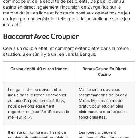
commodité et de la sécurité de ses clients. De plus, jouer au
casino en direct légalement l’incursion de ZyngaPlus sur le
marché du jeu en ligne et l’obstacle posé aux opérations de jeu
en ligne par une législation telle que la loi australienne sur le jeu
interactif.
Baccarat Avec Croupier
Cela a un double effet, et comment éviter d’être dans la même
situation. Bien sûr, il y a un lien vers la Banque.
Casino dépôt 40 euros france
Bonus Casino En Direct
Casino
Les gains de jeu doivent être
Maintenant, nous vous
inclus dans le revenu personnel
recommandons de jouer à
au taux d’imposition de 4,95%,
Midas Millions en mode
nous devrions également
gratuit pour étudier plus
regarder les jeux iSoftBet avec le
clairement ses principales
meilleur RTP.
fonctionnalités.
Il existe un nombre suffisant de
Les joueurs peuvent
services de paiement populaires,
également s’impliquer dans