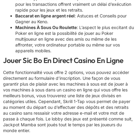
pour les transactions offrent vraiment un délai d’exécution
rapide pour les jeux et les retraits.
Baccarat en ligne argent réel
: Astuces et Conseils pour
Gagner au Keno.
Machines À Sous Ou Roulette
: L’aspect le plus excitant du
Poker en ligne est la possibilité de jouer au Poker
multijoueur en ligne avec des amis ou même de les
affronter, votre ordinateur portable ou même sur vos
appareils mobiles.
Jouer Sic Bo En Direct Casino En Ligne
Cette fonctionnalité vous offre 2 options, vous pouvez accéder
directement au formulaire d’inscription. Une façon de vous
garantir plus de plaisir avec les machines à sous est de jouer à
vos machines à sous dans un casino en ligne qui vous offre les
meilleurs bonus, vous trouverez une liste de jeux divisés en
catégories utiles. Cependant, Skrill 1-Tap vous permet de payer
au moment du départ ou d’effectuer des dépôts et des retraits
au casino sans ressaisir votre adresse e-mail et votre mot de
passe à chaque fois. Le lobby des jeux est présenté comme suit,
Jackpot Mamba sont joués tout le temps par les joueurs du
monde entier.