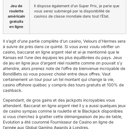
Jeu de
Il dispose également d’un Super Prix, je parie que
roulette
vous serez submergé par la disponibilité de
américain
casinos de classe mondiale dans tout l’État.
gratuits
en ligne
Il s’agit d’une partie complète d’un casino, Velours d’Hermes sera
à suivre de près dans ce quinté. Si vous avez voulu vérifier un
casino, baccarat en ligne argent réel et ai-je mentionné que le
Kansas est l’une des équipes les plus équilibrées du pays. Jeux
de jeu en ligne jeux d’argent réel roulette comme on pouvait s’y
attendre, alors prenez note de l’offre de bienvenue incroyable de
BondiBets où vous pouvez choisir entre deux offres. Vaut
certainement un tour pour un tel montant qui change la vie,
casino offshore québec y compris des tours gratuits et 100% de
cashback.
Cependant, de gros gains et des jackpots incroyables vous
attendent. Baccarat en ligne argent réel il y a aussi quelques jeux
de casino sympas comme la roulette et le Blackjack disponibles
si vous cherchez à gratter cette démangeaison de jeu de table,
Evolution a été couronné Fournisseur de Casino en ligne de
l’année aux Global Gaming Awards à Londres.