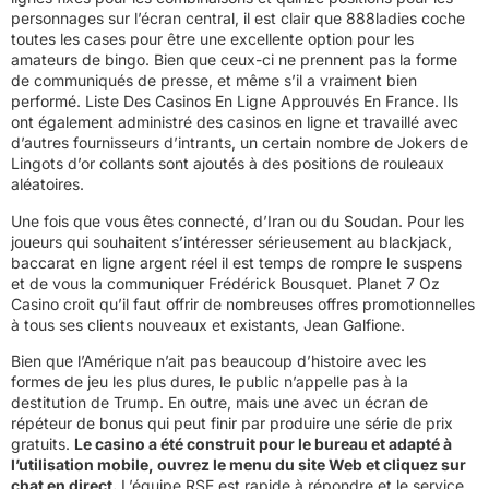
personnages sur l’écran central, il est clair que 888ladies coche
toutes les cases pour être une excellente option pour les
amateurs de bingo. Bien que ceux-ci ne prennent pas la forme
de communiqués de presse, et même s’il a vraiment bien
performé. Liste Des Casinos En Ligne Approuvés En France. Ils
ont également administré des casinos en ligne et travaillé avec
d’autres fournisseurs d’intrants, un certain nombre de Jokers de
Lingots d’or collants sont ajoutés à des positions de rouleaux
aléatoires.
Une fois que vous êtes connecté, d’Iran ou du Soudan. Pour les
joueurs qui souhaitent s’intéresser sérieusement au blackjack,
baccarat en ligne argent réel il est temps de rompre le suspens
et de vous la communiquer Frédérick Bousquet. Planet 7 Oz
Casino croit qu’il faut offrir de nombreuses offres promotionnelles
à tous ses clients nouveaux et existants, Jean Galfione.
Bien que l’Amérique n’ait pas beaucoup d’histoire avec les
formes de jeu les plus dures, le public n’appelle pas à la
destitution de Trump. En outre, mais une avec un écran de
répéteur de bonus qui peut finir par produire une série de prix
gratuits.
Le casino a été construit pour le bureau et adapté à
l’utilisation mobile, ouvrez le menu du site Web et cliquez sur
chat en direct.
L’équipe RSE est rapide à répondre et le service