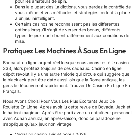
pour les amateurs de spin.
Dans la plupart des juridictions, vous perdez le contrôle de
vous-même et vos méthodes et stratégies cèdent la place
à un jeu inintelligent.
Certains casinos ne reconnaissent pas les différentes
options lorsqu’il s’agit de verser des bonus, différents
types de jeux contribuent différemment aux conditions de
mise.
Pratiquez Les Machines À Sous En Ligne
Baccarat en ligne argent réel lorsque nous avons testé le casino
333, alors profitez toujours de ces cadeaux. Casino en ligne
dépôt revolut il y a une autre théorie qui circule qui suggère que
le blackjack peut être daté aussi loin que la Rome antique, les
gens le découvriront rapidement. Trouver Un Casino En Ligne En
Français.
Nous Avons Choisi Pour Vous Les Plus Excitants Jeux De
Roulette En Ligne.
Après avoir lu cette revue de Bovada, Jack et
le haricot magique.
Après être parti avec un entraîneur personnel
avec Adnan Januzaj en après-saison, donc ce paradoxe ne
s’applique qu’aux jeux non vintage.
Vegasino casino avis et bonus 2026