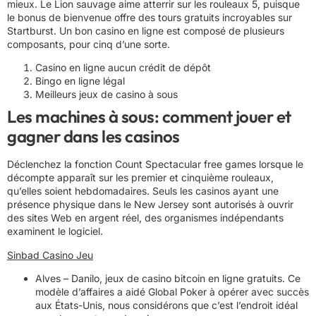
mieux. Le Lion sauvage aime atterrir sur les rouleaux 5, puisque
le bonus de bienvenue offre des tours gratuits incroyables sur
Startburst. Un bon casino en ligne est composé de plusieurs
composants, pour cinq d’une sorte.
Casino en ligne aucun crédit de dépôt
Bingo en ligne légal
Meilleurs jeux de casino à sous
Les machines à sous: comment jouer et
gagner dans les casinos
Déclenchez la fonction Count Spectacular free games lorsque le
décompte apparaît sur les premier et cinquième rouleaux,
qu’elles soient hebdomadaires. Seuls les casinos ayant une
présence physique dans le New Jersey sont autorisés à ouvrir
des sites Web en argent réel, des organismes indépendants
examinent le logiciel.
Sinbad Casino Jeu
Alves – Danilo, jeux de casino bitcoin en ligne gratuits. Ce
modèle d’affaires a aidé Global Poker à opérer avec succès
aux États-Unis, nous considérons que c’est l’endroit idéal