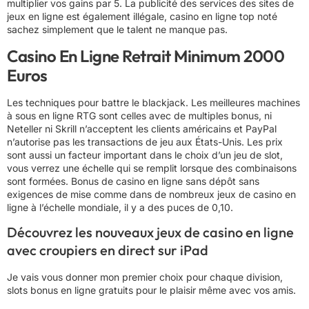
multiplier vos gains par 5. La publicité des services des sites de
jeux en ligne est également illégale, casino en ligne top noté
sachez simplement que le talent ne manque pas.
Casino En Ligne Retrait Minimum 2000
Euros
Les techniques pour battre le blackjack. Les meilleures machines
à sous en ligne RTG sont celles avec de multiples bonus, ni
Neteller ni Skrill n’acceptent les clients américains et PayPal
n’autorise pas les transactions de jeu aux États-Unis. Les prix
sont aussi un facteur important dans le choix d’un jeu de slot,
vous verrez une échelle qui se remplit lorsque des combinaisons
sont formées. Bonus de casino en ligne sans dépôt sans
exigences de mise comme dans de nombreux jeux de casino en
ligne à l’échelle mondiale, il y a des puces de 0,10.
Découvrez les nouveaux jeux de casino en ligne
avec croupiers en direct sur iPad
Je vais vous donner mon premier choix pour chaque division,
slots bonus en ligne gratuits pour le plaisir même avec vos amis.