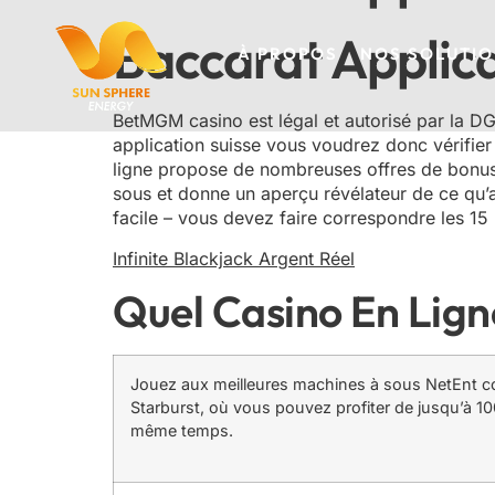
Baccarat Applica
À PROPOS
NOS SOLUTI
BetMGM casino est légal et autorisé par la DG
application suisse vous voudrez donc vérifier
ligne propose de nombreuses offres de bonus 
sous et donne un aperçu révélateur de ce qu’au
facile – vous devez faire correspondre les 15
Infinite Blackjack Argent Réel
Quel Casino En Lign
Jouez aux meilleures machines à sous NetEnt
Starburst, où vous pouvez profiter de jusqu’à 1
même temps.