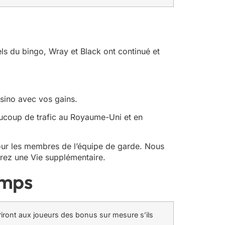
els du bingo, Wray et Black ont continué et
asino avec vos gains.
aucoup de trafic au Royaume-Uni et en
our les membres de l’équipe de garde. Nous
evrez une Vie supplémentaire.
emps
iront aux joueurs des bonus sur mesure s’ils