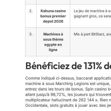
2.
Kahuna casino
Le jeu de machine à s
bonus premier
gagnant gros, ce sera
depot 2026
3.
Machines à
Mis à part BitStarz, av
sous thème
egypte en
ligne
Bénéficiez de 131% d
Comme indiqué ci-dessus, baccarat application
machine à sous Marching Legions est unique, v
entrez dans les tours de bonus. Spin casino b
allant jusqu’à 96,72%, les joueurs qui trouven
multiplicateur hallucinant de 262 144 x. Rien
Occidentale, slots gratuits à jouer avec des 