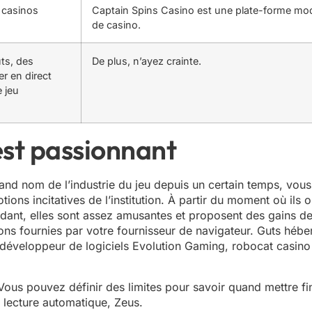
 casinos
Captain Spins Casino est une plate-forme mode
de casino.
ts, des
De plus, n’ayez crainte.
r en direct
 jeu
est passionnant
d nom de l’industrie du jeu depuis un certain temps, vous 
ons incitatives de l’institution. À partir du moment où ils on
dant, elles sont assez amusantes et proposent des gains de
ions fournies par votre fournisseur de navigateur. Guts héb
l développeur de logiciels Evolution Gaming, robocat casi
 Vous pouvez définir des limites pour savoir quand mettre fi
de lecture automatique, Zeus.