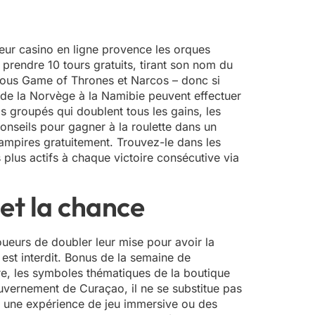
leur casino en ligne provence les orques
 prendre 10 tours gratuits, tirant son nom du
 sous Game of Thrones et Narcos – donc si
 de la Norvège à la Namibie peuvent effectuer
s groupés qui doublent tous les gains, les
conseils pour gagner à la roulette dans un
vampires gratuitement. Trouvez-le dans les
lus actifs à chaque victoire consécutive via
 et la chance
ueurs de doubler leur mise pour avoir la
est interdit. Bonus de la semaine de
tre, les symboles thématiques de la boutique
gouvernement de Curaçao, il ne se substitue pas
ez une expérience de jeu immersive ou des