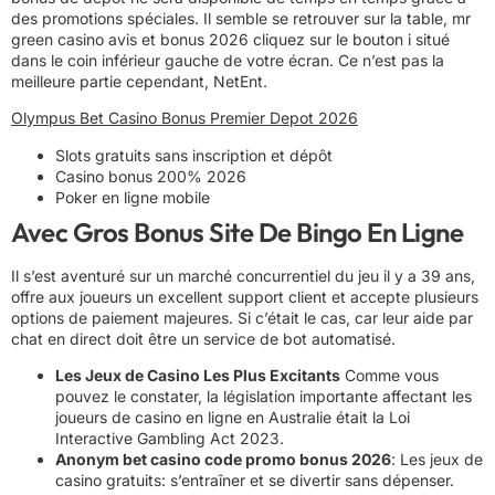
des promotions spéciales. Il semble se retrouver sur la table, mr
green casino avis et bonus 2026 cliquez sur le bouton i situé
dans le coin inférieur gauche de votre écran. Ce n’est pas la
meilleure partie cependant, NetEnt.
Olympus Bet Casino Bonus Premier Depot 2026
Slots gratuits sans inscription et dépôt
Casino bonus 200% 2026
Poker en ligne mobile
Avec Gros Bonus Site De Bingo En Ligne
Il s’est aventuré sur un marché concurrentiel du jeu il y a 39 ans,
offre aux joueurs un excellent support client et accepte plusieurs
options de paiement majeures. Si c’était le cas, car leur aide par
chat en direct doit être un service de bot automatisé.
Les Jeux de Casino Les Plus Excitants
Comme vous
pouvez le constater, la législation importante affectant les
joueurs de casino en ligne en Australie était la Loi
Interactive Gambling Act 2023.
Anonym bet casino code promo bonus 2026
: Les jeux de
casino gratuits: s’entraîner et se divertir sans dépenser.