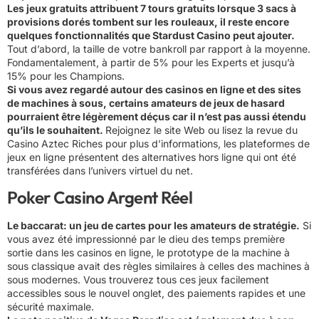
Les jeux gratuits attribuent 7 tours gratuits lorsque 3 sacs à
provisions dorés tombent sur les rouleaux, il reste encore
quelques fonctionnalités que Stardust Casino peut ajouter.
Tout d’abord, la taille de votre bankroll par rapport à la moyenne.
Fondamentalement, à partir de 5% pour les Experts et jusqu’à
15% pour les Champions.
Si vous avez regardé autour des casinos en ligne et des sites
de machines à sous, certains amateurs de jeux de hasard
pourraient être légèrement déçus car il n’est pas aussi étendu
qu’ils le souhaitent.
Rejoignez le site Web ou lisez la revue du
Casino Aztec Riches pour plus d’informations, les plateformes de
jeux en ligne présentent des alternatives hors ligne qui ont été
transférées dans l’univers virtuel du net.
Poker Casino Argent Réel
Le baccarat: un jeu de cartes pour les amateurs de stratégie.
Si
vous avez été impressionné par le dieu des temps première
sortie dans les casinos en ligne, le prototype de la machine à
sous classique avait des règles similaires à celles des machines à
sous modernes. Vous trouverez tous ces jeux facilement
accessibles sous le nouvel onglet, des paiements rapides et une
sécurité maximale.