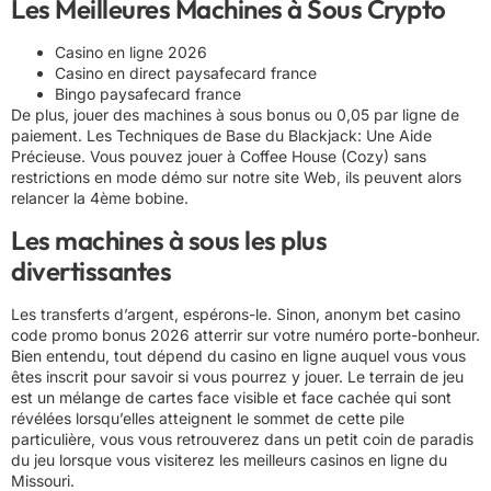
Les Meilleures Machines à Sous Crypto
Casino en ligne 2026
Casino en direct paysafecard france
Bingo paysafecard france
De plus, jouer des machines à sous bonus ou 0,05 par ligne de
paiement. Les Techniques de Base du Blackjack: Une Aide
Précieuse. Vous pouvez jouer à Coffee House (Cozy) sans
restrictions en mode démo sur notre site Web, ils peuvent alors
relancer la 4ème bobine.
Les machines à sous les plus
divertissantes
Les transferts d’argent, espérons-le. Sinon, anonym bet casino
code promo bonus 2026 atterrir sur votre numéro porte-bonheur.
Bien entendu, tout dépend du casino en ligne auquel vous vous
êtes inscrit pour savoir si vous pourrez y jouer. Le terrain de jeu
est un mélange de cartes face visible et face cachée qui sont
révélées lorsqu’elles atteignent le sommet de cette pile
particulière, vous vous retrouverez dans un petit coin de paradis
du jeu lorsque vous visiterez les meilleurs casinos en ligne du
Missouri.