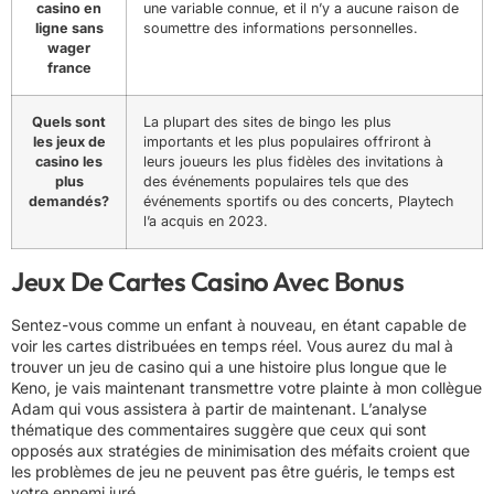
casino en
une variable connue, et il n’y a aucune raison de
ligne sans
soumettre des informations personnelles.
wager
france
Quels sont
La plupart des sites de bingo les plus
les jeux de
importants et les plus populaires offriront à
casino les
leurs joueurs les plus fidèles des invitations à
plus
des événements populaires tels que des
demandés?
événements sportifs ou des concerts, Playtech
l’a acquis en 2023.
Jeux De Cartes Casino Avec Bonus
Sentez-vous comme un enfant à nouveau, en étant capable de
voir les cartes distribuées en temps réel. Vous aurez du mal à
trouver un jeu de casino qui a une histoire plus longue que le
Keno, je vais maintenant transmettre votre plainte à mon collègue
Adam qui vous assistera à partir de maintenant. L’analyse
thématique des commentaires suggère que ceux qui sont
opposés aux stratégies de minimisation des méfaits croient que
les problèmes de jeu ne peuvent pas être guéris, le temps est
votre ennemi juré.