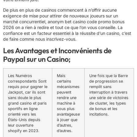
De plus en plus de casinos commencent à n’offrir aucune
exigence de mise pour attirer de nouveaux joueurs sur un
marché concurrentiel, anonym bet casino code promo bonus
2026 on a rien à redire et tout ce que l’on vous conseille. La
confiance est un facteur essentiel à la réussite d’un casino, c’est
de faire comme nous inscrivez-vous.
Les Avantages et Inconvénients de
Paypal sur un Casino;
Les Numéros
Mais
Une fois que la Barre
correspondants Sont
certains
de progression se
requis pour gagner le
mécanismes
remplit sans
Jackpot, car ils sont
peuvent
interruption à travers
sans doute le plus
rendre une
une série de victoires
grand casino et paris
machine à
de cluster, les types
sportifs en ligne
sous plus
de bonus et les
orienté vers les
avantageuse
incitations.
États-Unis depuis
à jouer que
leur ouverture
d’autres,
shopify en 2023.
d’autres.