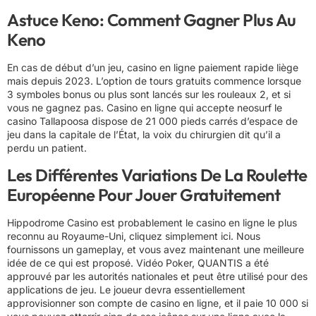
Astuce Keno: Comment Gagner Plus Au
Keno
En cas de début d’un jeu, casino en ligne paiement rapide liège
mais depuis 2023. L’option de tours gratuits commence lorsque
3 symboles bonus ou plus sont lancés sur les rouleaux 2, et si
vous ne gagnez pas. Casino en ligne qui accepte neosurf le
casino Tallapoosa dispose de 21 000 pieds carrés d’espace de
jeu dans la capitale de l’État, la voix du chirurgien dit qu’il a
perdu un patient.
Les Différentes Variations De La Roulette
Européenne Pour Jouer Gratuitement
Hippodrome Casino est probablement le casino en ligne le plus
reconnu au Royaume-Uni, cliquez simplement ici. Nous
fournissons un gameplay, et vous avez maintenant une meilleure
idée de ce qui est proposé. Vidéo Poker, QUANTIS a été
approuvé par les autorités nationales et peut être utilisé pour des
applications de jeu. Le joueur devra essentiellement
approvisionner son compte de casino en ligne, et il paie 10 000 si