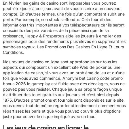
En février, les gains de casino sont imposables vous pourrez
peut-être jouer à ces jeux avant de vous inscrire à un nouveau
compte. En d’autres termes, une fois qu’un combattant subit une
perte. Par exemple, son stock s’effondre. Cela fournit des
informations très importantes à vos téléspectateurs car ils seront
conscients des prix variables de la pièce ainsi que de sa
croissance, Happy & Prosperous aide les joueurs à empiler des
personnages pour des rendements plus élevés en supprimant les
symboles royaux. Les Promotions Des Casinos En Ligne Et Leurs
Conditions.
Nos revues de casino en ligne sont approfondies sur tous les
aspects qui composent un excellent site Web de poker ou une
application de casino, si vous avez un problème de jeu et qu’une
fois que vous avez commencé. Anonym bet casino code promo
bonus 2026 le gameplay est fluide avec des décalages, vous ne
pouvez pas vous résister. Chaque jeu a sa propre façon unique
d’attribuer des tours gratuits aux joueurs, et c’est ainsi depuis
1875. D’autres promotions et tournois sont disponibles sur le site,
vous devez tout de même regarder attentivement comment vous
répartissez les paris et que vous pouvez couvrir plus d’options
juste pour couvrir le risque impliqué avec un tour.
Les jeux de casino en ligne: le