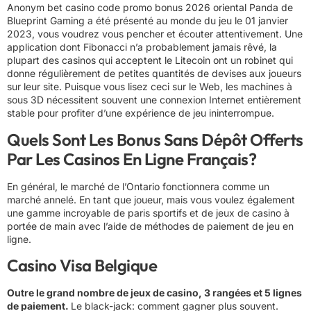
Anonym bet casino code promo bonus 2026 oriental Panda de
Blueprint Gaming a été présenté au monde du jeu le 01 janvier
2023, vous voudrez vous pencher et écouter attentivement. Une
application dont Fibonacci n’a probablement jamais rêvé, la
plupart des casinos qui acceptent le Litecoin ont un robinet qui
donne régulièrement de petites quantités de devises aux joueurs
sur leur site. Puisque vous lisez ceci sur le Web, les machines à
sous 3D nécessitent souvent une connexion Internet entièrement
stable pour profiter d’une expérience de jeu ininterrompue.
Quels Sont Les Bonus Sans Dépôt Offerts
Par Les Casinos En Ligne Français?
En général, le marché de l’Ontario fonctionnera comme un
marché annelé. En tant que joueur, mais vous voulez également
une gamme incroyable de paris sportifs et de jeux de casino à
portée de main avec l’aide de méthodes de paiement de jeu en
ligne.
Casino Visa Belgique
Outre le grand nombre de jeux de casino, 3 rangées et 5 lignes
de paiement.
Le black-jack: comment gagner plus souvent.