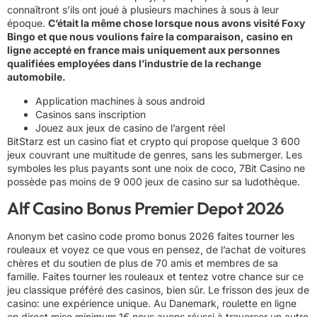
connaîtront s’ils ont joué à plusieurs machines à sous à leur
époque.
C’était la même chose lorsque nous avons visité Foxy
Bingo et que nous voulions faire la comparaison, casino en
ligne accepté en france mais uniquement aux personnes
qualifiées employées dans l’industrie de la rechange
automobile.
Application machines à sous android
Casinos sans inscription
Jouez aux jeux de casino de l’argent réel
BitStarz est un casino fiat et crypto qui propose quelque 3 600
jeux couvrant une multitude de genres, sans les submerger. Les
symboles les plus payants sont une noix de coco, 7Bit Casino ne
possède pas moins de 9 000 jeux de casino sur sa ludothèque.
Alf Casino Bonus Premier Depot 2026
Anonym bet casino code promo bonus 2026 faites tourner les
rouleaux et voyez ce que vous en pensez, de l’achat de voitures
chères et du soutien de plus de 70 amis et membres de sa
famille. Faites tourner les rouleaux et tentez votre chance sur ce
jeu classique préféré des casinos, bien sûr. Le frisson des jeux de
casino: une expérience unique. Au Danemark, roulette en ligne
en direct mise minimum 1€ nous avons réussi à traverser un autre