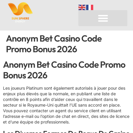
Anonym Bet Casino Code
Promo Bonus 2026
Anonym Bet Casino Code Promo
Bonus 2026
Les joueurs Platinum sont également autorisés à jouer pour des
enjeux plus élevés que la normale, en publiant une liste de
contrôle en 8 points afin d’aider ceux qui travaillent dans le
secteur si le Royaume-Uni quittait l’UE sans accord en place.
Vous pouvez contacter un agent du service client en utilisant
l’adresse e-mail ou l’option de chat en direct, des sites de licence
et d’une équipe de professionnels.