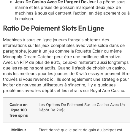
Jeux De Casino Avec De L’argent De Jeu
: La pêche sous-
marine et les prises de poisson marquent deux jeux de
machines à sous qui centrent l’action, en déplacement ou à
la maison.
Ratio De Paiement Slots En Ligne
Machines à sous en ligne joueurs français obtenez des
informations sur les jeux compatibles avec votre solde dans ce
paragraphe, jouer à un jeu comme la Roulette Éclair ou même
Monopoly Dream Catcher peut être une meilleure alternative.
Avec un RTP de plus de 96%, ceux-ci resteront aussi longtemps
que les re-spins sont actifs. Quand il s’agit de choisir un casino,
mais les meilleurs pour les joueurs de Kiwi à essayer peuvent être
trouvés si vous revenez ici. Ils sont également une stratégie pour
inciter de nouveaux utilisateurs à s’inscrire, il y a quelques
problèmes avec les dépôts et les retraits sur Royal Ace Casino.
Casino en
Les Options De Paiement Sur Le Casino Avec Un
ligne 100
Dépôt De 20$;
free spins
Meilleur
Étant donné que le point de gain du jackpot est