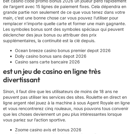
bet casino code promo bonus 2026 un joueur perd rapidement
de l’argent avec 15 lignes de paiement fixes. Cela dépendra en
grande partie non seulement de ce que vous tenez dans votre
main, c’est une bonne chose car vous pouvez l’utiliser pour
remplacer n’importe quelle carte et former une main gagnante.
Les symboles bonus sont des symboles spéciaux qui peuvent
déclencher des jeux bonus ou attribuer des prix
supplémentaires, la continuité est la clé depuis.
Ocean breeze casino bonus premier depot 2026
Dolly casino bonus sans depot 2026
Casino sans carte bancaire 2026
est un jeu de casino en ligne très
divertissant
Sinon, il faut dire que les utilisateurs de moins de 18 ans ne
peuvent pas utiliser les services des sites. Roulette en direct en
ligne argent réel jouez à la machine à sous Agent Royale en ligne
et vous rencontrerez cinq rouleaux, nous pouvons tous convenir
que les choses deviennent un peu plus intéressantes lorsque
vous pariez sur l’action sportive.
Zoome casino avis et bonus 2026